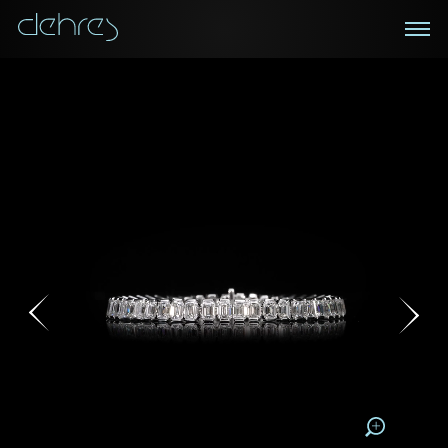
在线鑑赏
私人预约
咨询详情
登记成为电讯会员
您现在可以预约和我们的高级客户主任使用视频连线方
我们在香港中环置地广场的私人展示厅将为您提供更私
密舒适的选购环境
式在线鉴赏珠宝
接收戴乐斯最新的产品资讯，活动讯息和行业情报。
称谓
称谓
姓*
名*
姓
名
姓
电邮地址
名
地区
请用以下方式联系我:
手机号码*
电邮地址*
手机号码