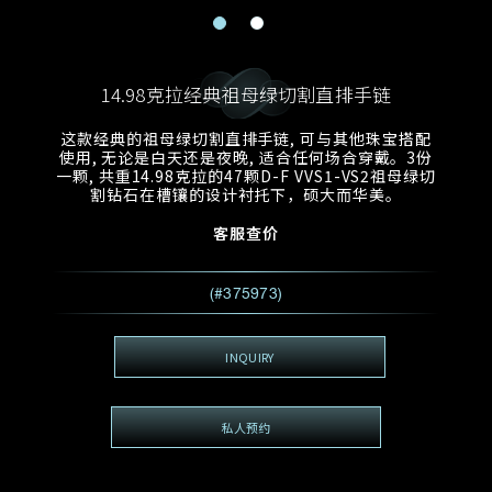
电邮地址
预约日期
称谓
名*
姓*
14.98克拉经典祖母绿切割直排手链
预约时间
:
预约日期
预约时间
这款经典的祖母绿切割直排手链, 可与其他珠宝搭配
:
地区
(GMT+8)
(GMT+8)
使用, 无论是白天还是夜晚, 适合任何场合穿戴。3份
一颗, 共重14.98克拉的47颗D-F VVS1-VS2祖母绿切
割钻石在槽镶的设计衬托下，硕大而华美。
查询内容
客服查价
电话
*
查询内容
我想看 Rxxxxxx
(#375973)
希望一併查询的珠宝类型
电邮地址
*
INQUIRY
私人预约
查询内容
视频方式