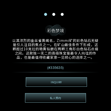
电邮地址
预约日期
称谓
名*
姓*
预约时间
:
预约日期
预约时间
彩色梦境
:
地区
(GMT+8)
(GMT+8)
以其浓烈的金丝雀黄闻名，Zimmi矿的彩色钻石无疑
是引人注目的焦点之一。在矿山最佳条件下形成，这
查询内容
颗超过10克拉的艳黄钻嵌在两颗三角形白色钻石点缀
之间。这款独一无二的高级珠宝是最令人向往的作
电话
*
查询内容
品，也是最值得收藏家意一见倾心的选择之一。
我想看 Rxxxxxx
(#335635)
希望一併查询的珠宝类型
电邮地址
*
INQUIRY
私人预约
查询内容
视频方式