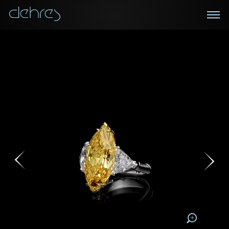
在线鑑赏
私人预约
咨询详情
登记成为电讯会员
您现在可以预约和我们的高级客户主任使用视频连线方
我们在香港中环置地广场的私人展示厅将为您提供更私
密舒适的选购环境
式在线鉴赏珠宝
接收戴乐斯最新的产品资讯，活动讯息和行业情报。
1/0
称谓
称谓
姓*
名*
姓
名
下载为PDF
姓
电邮地址
名
地区
请用以下方式联系我:
手机号码*
电邮地址*
手机号码