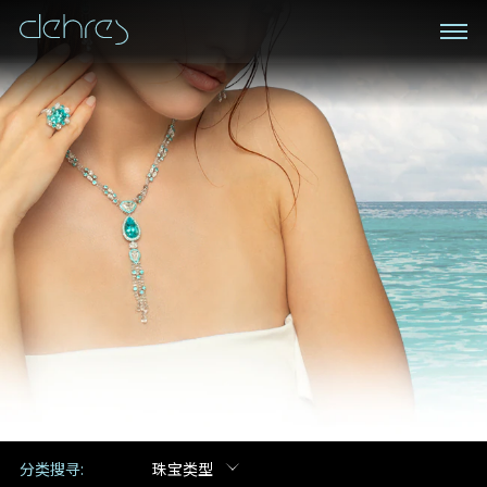
私人预约
登记成为电讯会员
我们在香港中环置地广场的私人展示厅将为您提供更私
密舒适的选购环境
接收戴乐斯最新的产品资讯，活动讯息和行业情报。
称谓
姓*
名*
姓
名
电邮地址
地区
手机号码*
电邮地址*
分类搜寻:
珠宝类型