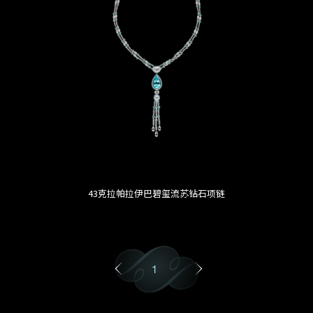
43克拉帕拉伊巴碧玺流苏钻石项链
1