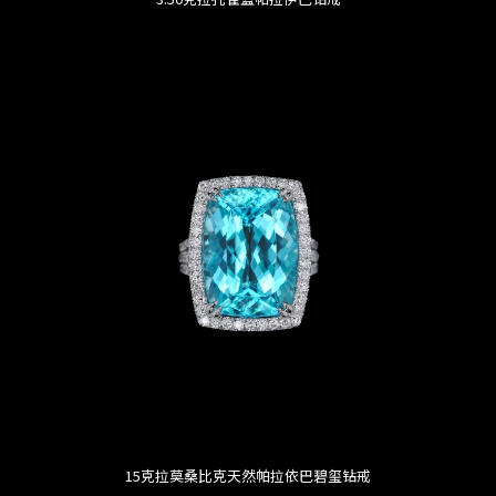
15克拉莫桑比克天然帕拉依巴碧玺钻戒