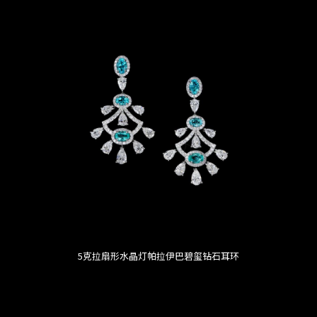
5克拉扇形水晶灯帕拉伊巴碧玺钻石耳环