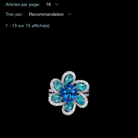
Articles par page:
16
Date
Trier par:
Recommandation
1 - 15 sur 15 affiché(s)
Heure
:
(GMT+8)
Produit(s) Demandé(s)