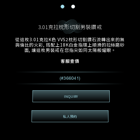
電郵地址
預約日期
稱謂
名*
姓*
3.01克拉枕形切割男裝鑽戒
預約時間
:
預約日期
預約時間
從這枚3.01克拉K色 VVS2枕形切割鑽石流轉出來的無
:
地區
(GMT+8)
(GMT+8)
與倫比的火彩, 搭配上18K白金指環上順滑的拉絲磨砂
面, 讓這枚男裝戒在您指尖如同太陽般耀眼。
查詢內容
客服查價
電話*
查詢內容
(#366041)
我想看 Rxxxxxx
希望一併查詢的珠寶類型
INQUIRY
電郵地址
*
私人預約
查詢內容
視頻方式