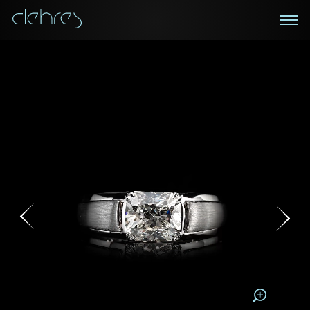
在線鑑賞
私人預約
諮詢詳情
登記成為電訊會員
您現在可以預約和我們的高級客戶主任使用視頻連線方
我們在香港中環置地廣場的私人展示廳將為您提供更私
密舒適的選購環境
式在線鑒賞珠寶
接收戴樂斯最新的產品資訊，活動訊息和行業情報。
稱謂
稱謂
姓*
名*
姓
名
姓
電郵地址
名
地區
請用以下方式聯繫我:
手機號碼*
電郵地址*
手機號碼