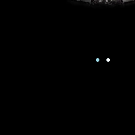
Zone
Je souhaite rece
Re
piè
Téléphone
Date
Date
Produit
Produits Dema
Type de rendez