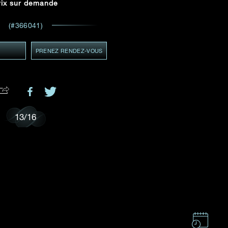
rix sur demande
ADRESSE E-MAIL
*
 et
(#366041)
ents
Y
PRENEZ RENDEZ-VOUS
GMT+8)
MT+8)
.
13
/
16