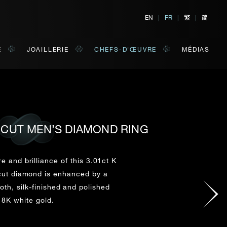
繁
简
EN
|
FR
|
|
E
JOAILLERIE
CHEFS-D'ŒUVRE
MÉDIAS
 CUT MEN’S DIAMOND RING
TER
E
 de votre choix.
e and brilliance of this 3.01ct K
ut diamond is enhanced by a
oth, silk-finished and polished
NOM DE FAMILLE*
18K white gold.