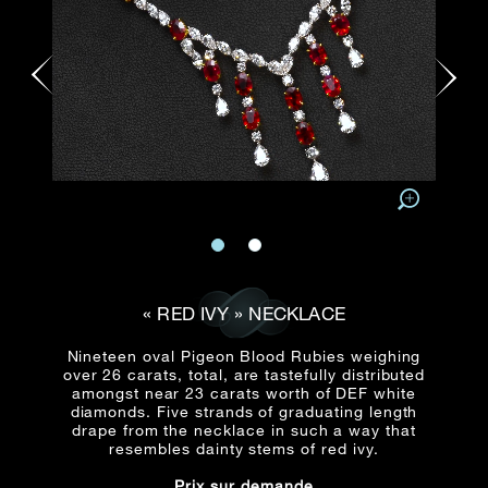
E-mail
Date
Civilité
PRÉNOM*
NOM DE
FAMILLE*
:
Date
Heure
Heure
:
(GMT+8)
(GMT+8)
Zone
Produit(s) Demandé(s)
Produits Demandés
J'aimerais voir Rxxxxxx
TEL
*
J'aimerais aussi voir
« RED IVY » NECKLACE
Nineteen oval Pigeon Blood Rubies weighing
over 26 carats, total, are tastefully distributed
amongst near 23 carats worth of DEF white
ADRESSE E-MAIL
*
diamonds. Five strands of graduating length
drape from the necklace in such a way that
resembles dainty stems of red ivy.
Type de rendez-
Prix sur demande