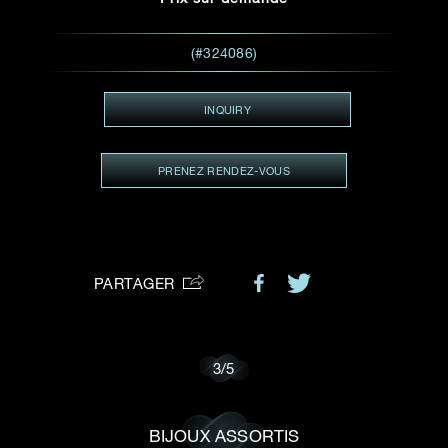
VOTRE DEMANDE
vous:
(#324086)
INQUIRY
Je souhaite recevoir des mises à jour de Dehres.
PRENEZ RENDEZ-VOUS
PARTAGER
3
/
5
BIJOUX ASSORTIS