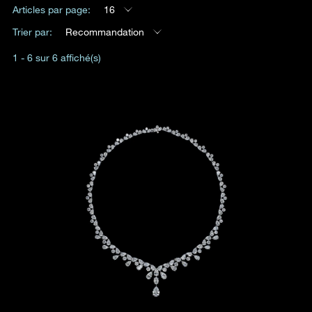
Articles par page:
16
Date
Trier par:
Recommandation
1 - 6 sur 6 affiché(s)
Heure
:
(GMT+8)
Produit(s) Demandé(s)