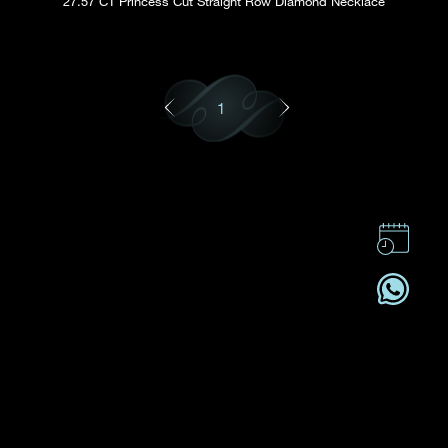
27.57 CT Princess Cut Straight Row Diamond Necklace
1
CONTACT
CSR
OFFRES D'EMPLOI
S'ABONNER