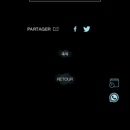
VOTRE DEMANDE
vous:
PARTAGER
Je souhaite recevoir des mises à jour de Dehres.
4
/
4
RETOUR
CONTACT
CSR
OFFRES D'EMPLOI
S'ABONNER