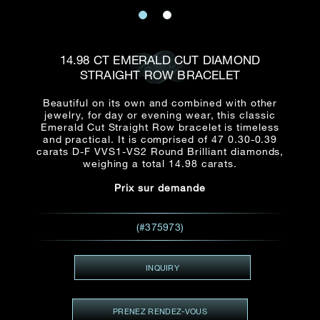
E-mail
Date
Civilité
PRÉNOM*
NOM DE
FAMILLE*
14.98 CT EMERALD CUT DIAMOND
STRAIGHT ROW BRACELET
:
Date
Heure
Heure
:
(GMT+8)
(GMT+8)
Beautiful on its own and combined with other
jewelry, for day or evening wear, this classic
Emerald Cut Straight Row bracelet is timeless
Zone
Produit(s) Demandé(s)
and practical. It is comprised of 47 0.30-0.39
carats D-F VVS1-VS2 Round Brilliant diamonds,
Produits Demandés
weighing a total 14.98 carats.
J'aimerais voir Rxxxxxx
Prix sur demande
TEL
*
J'aimerais aussi voir
(#375973)
ADRESSE E-MAIL
*
INQUIRY
PRENEZ RENDEZ-VOUS
Type de rendez-