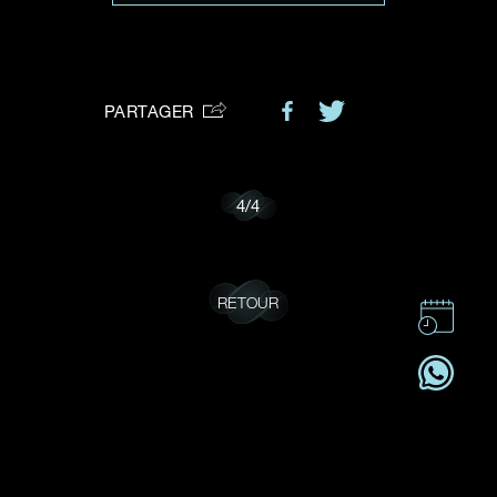
VOTRE DEMANDE
vous:
PARTAGER
Je souhaite recevoir des mises à jour de Dehres.
4
/
4
RETOUR
CONTACT
CSR
OFFRES D'EMPLOI
S'ABONNER