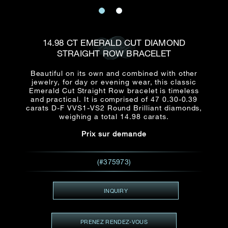
E-mail
Date
Civilité
PRÉNOM*
NOM DE
FAMILLE*
14.98 CT EMERALD CUT DIAMOND
STRAIGHT ROW BRACELET
:
Date
Heure
Heure
:
(GMT+8)
(GMT+8)
Beautiful on its own and combined with other
jewelry, for day or evening wear, this classic
Emerald Cut Straight Row bracelet is timeless
Zone
Produit(s) Demandé(s)
and practical. It is comprised of 47 0.30-0.39
carats D-F VVS1-VS2 Round Brilliant diamonds,
Produits Demandés
weighing a total 14.98 carats.
J'aimerais voir Rxxxxxx
Prix sur demande
TEL
*
J'aimerais aussi voir
(#375973)
ADRESSE E-MAIL
*
INQUIRY
PRENEZ RENDEZ-VOUS
Type de rendez-