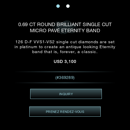
E-mail
Date
Civilité
PRÉNOM*
NOM DE
FAMILLE*
0.69 CT ROUND BRILLIANT SINGLE CUT
MICRO PAVÉ ETERNITY BAND
:
Date
Heure
Heure
:
(GMT+8)
(GMT+8)
126 D-F VVS1-VS2 single cut diamonds are set
in platinum to create an antique looking Eternity
band that is, forever, a classic.
Zone
Produit(s) Demandé(s)
USD
3,100
Produits Demandés
J'aimerais voir Rxxxxxx
(#369289)
TEL
*
J'aimerais aussi voir
INQUIRY
ADRESSE E-MAIL
*
PRENEZ RENDEZ-VOUS
Type de rendez-