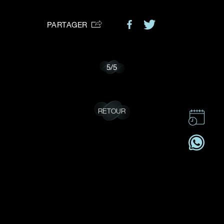
VOTRE DEMANDE
vous:
PARTAGER
Je souhaite recevoir des mises à jour de Dehres.
5
/
5
RETOUR
CONTACT
CSR
OFFRES D'EMPLOI
S'ABONNER