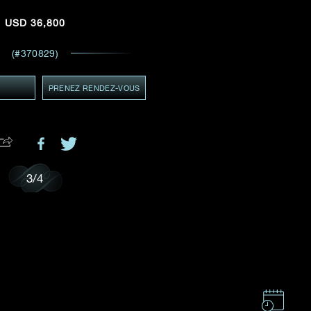
ADRESSE E-MAIL
*
USD
36,800
 et
ents
(#370829)
GMT+8)
Y
MT+8)
PRENEZ RENDEZ-VOUS
.
3
/
4