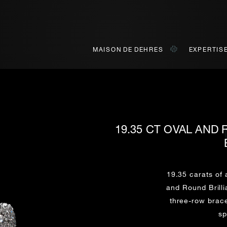
MAISON DE DEHRES
EXPERTIS
19.35 CT OVAL AND
ELEZ-NOUS POUR CONSUL
POUR VISUALISER EN LIGN
PRENEZ RENDEZ-VOUS
Découvrez nos créations dans la Maison de Dehres.
récier des vidéos en direct de nos collections sur la plateforme
19.35 carats of
and Round Brilli
Civilité
Nom*
Prénom*
PRÉNOM*
Prénom
Nom
three-row brace
BULLETIN
sp