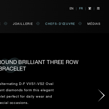
繁
简
EN
|
FR
|
|
E
JOAILLERIE
CHEFS-D'ŒUVRE
MÉDIAS
 ROUND BRILLIANT THREE ROW
TER
E
BRACELET
 de votre choix.
 alternating D-F VVS1-VS2 Oval
ant diamonds form this elegant
NOM DE FAMILLE*
let perfect for daily wear and
ecial occasions.