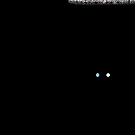
Zone
Je souhaite rece
Re
piè
Téléphone
Date
Date
Produit
Produits Dema
Type de rendez