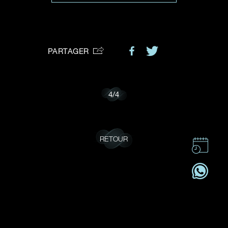
VOTRE DEMANDE
vous:
PARTAGER
Je souhaite recevoir des mises à jour de Dehres.
4
/
4
RETOUR
CONTACT
CSR
OFFRES D'EMPLOI
S'ABONNER