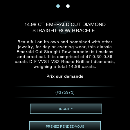
E-mail
Date
Civilité
PRÉNOM*
NOM DE
FAMILLE*
14.98 CT EMERALD CUT DIAMOND
STRAIGHT ROW BRACELET
:
Date
Heure
Heure
:
(GMT+8)
(GMT+8)
Beautiful on its own and combined with other
jewelry, for day or evening wear, this classic
Emerald Cut Straight Row bracelet is timeless
Zone
Produit(s) Demandé(s)
and practical. It is comprised of 47 0.30-0.39
carats D-F VVS1-VS2 Round Brilliant diamonds,
Produits Demandés
weighing a total 14.98 carats.
J'aimerais voir Rxxxxxx
Prix sur demande
TEL
*
J'aimerais aussi voir
(#375973)
ADRESSE E-MAIL
*
INQUIRY
PRENEZ RENDEZ-VOUS
Type de rendez-