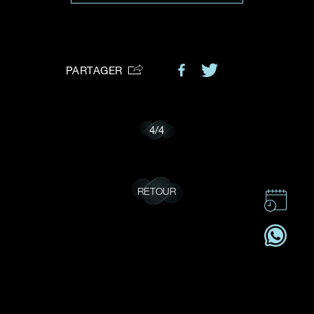
VOTRE DEMANDE
vous:
PARTAGER
Je souhaite recevoir des mises à jour de Dehres.
4
/
4
RETOUR
CONTACT
CSR
OFFRES D'EMPLOI
S'ABONNER