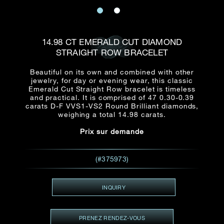
E-mail
Date
Civilité
PRÉNOM*
NOM DE
FAMILLE*
14.98 CT EMERALD CUT DIAMOND
STRAIGHT ROW BRACELET
:
Date
Heure
Heure
:
(GMT+8)
(GMT+8)
Beautiful on its own and combined with other
jewelry, for day or evening wear, this classic
Emerald Cut Straight Row bracelet is timeless
Zone
Produit(s) Demandé(s)
and practical. It is comprised of 47 0.30-0.39
carats D-F VVS1-VS2 Round Brilliant diamonds,
Produits Demandés
weighing a total 14.98 carats.
J'aimerais voir Rxxxxxx
Prix sur demande
TEL
*
J'aimerais aussi voir
(#375973)
ADRESSE E-MAIL
*
INQUIRY
PRENEZ RENDEZ-VOUS
Type de rendez-