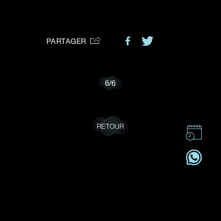
VOTRE DEMANDE
vous:
PARTAGER
Je souhaite recevoir des mises à jour de Dehres.
6
/
6
RETOUR
CONTACT
CSR
OFFRES D'EMPLOI
S'ABONNER