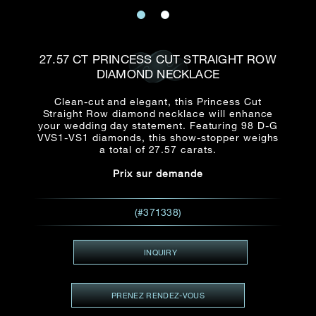
E-mail
Date
Civilité
PRÉNOM*
NOM DE
FAMILLE*
27.57 CT PRINCESS CUT STRAIGHT ROW
DIAMOND NECKLACE
:
Date
Heure
Heure
:
(GMT+8)
(GMT+8)
Clean-cut and elegant, this Princess Cut
Straight Row diamond necklace will enhance
your wedding day statement. Featuring 98 D-G
Zone
Produit(s) Demandé(s)
VVS1-VS1 diamonds, this show-stopper weighs
a total of 27.57 carats.
Produits Demandés
Prix sur demande
J'aimerais voir Rxxxxxx
TEL
*
J'aimerais aussi voir
(#371338)
INQUIRY
ADRESSE E-MAIL
*
PRENEZ RENDEZ-VOUS
Type de rendez-