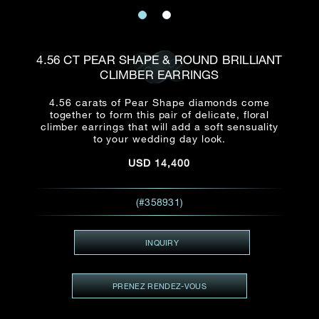
E-mail
Date
Civilité
PRÉNOM*
NOM DE
FAMILLE*
4.56 CT PEAR SHAPE & ROUND BRILLIANT
CLIMBER EARRINGS
:
Date
Heure
Heure
:
(GMT+8)
(GMT+8)
4.56 carats of Pear Shape diamonds come
together to form this pair of delicate, floral
climber earrings that will add a soft sensuality
Zone
Produit(s) Demandé(s)
to your wedding day look.
Produits Demandés
USD
14,400
J'aimerais voir Rxxxxxx
TEL
*
(#358931)
J'aimerais aussi voir
INQUIRY
ADRESSE E-MAIL
*
PRENEZ RENDEZ-VOUS
Type de rendez-