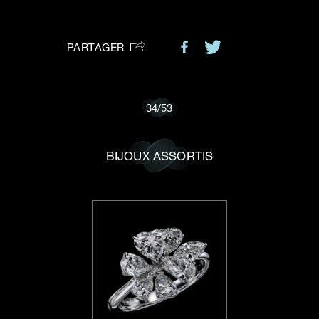
VOTRE DEMANDE
vous:
PARTAGER
Je souhaite recevoir des mises à jour de Dehres.
34
/
53
BIJOUX ASSORTIS