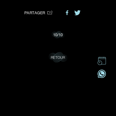
VOTRE DEMANDE
vous:
PARTAGER
Je souhaite recevoir des mises à jour de Dehres.
10
/
10
RETOUR
CONTACT
CSR
OFFRES D'EMPLOI
S'ABONNER