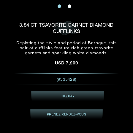
E-mail
Date
Civilité
PRÉNOM*
NOM DE
FAMILLE*
3.84 CT TSAVORITE GARNET DIAMOND
CUFFLINKS
:
Date
Heure
Heure
:
(GMT+8)
(GMT+8)
Depicting the style and period of Baroque, this
pair of cufflinks feature rich green tsavorite
garnets and sparkling white diamonds.
Zone
Produit(s) Demandé(s)
USD
7,200
Produits Demandés
J'aimerais voir Rxxxxxx
(#335426)
TEL
*
J'aimerais aussi voir
INQUIRY
ADRESSE E-MAIL
*
PRENEZ RENDEZ-VOUS
Type de rendez-