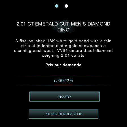
E-mail
Date
Civilité
PRÉNOM*
NOM DE
FAMILLE*
2.01 CT EMERALD CUT MEN’S DIAMOND
RING
:
Date
Heure
Heure
:
(GMT+8)
(GMT+8)
A fine polished 18K white gold band with a thin
strip of indented matte gold showcases a
stunning east-west I VVS1 emerald cut diamond
Zone
Produit(s) Demandé(s)
weighing 2.01 carats.
Produits Demandés
Prix sur demande
J'aimerais voir Rxxxxxx
TEL
*
(#369229)
J'aimerais aussi voir
INQUIRY
ADRESSE E-MAIL
*
PRENEZ RENDEZ-VOUS
Type de rendez-