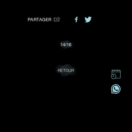
VOTRE DEMANDE
vous:
PARTAGER
Je souhaite recevoir des mises à jour de Dehres.
14
/
16
RETOUR
CONTACT
CSR
OFFRES D'EMPLOI
S'ABONNER