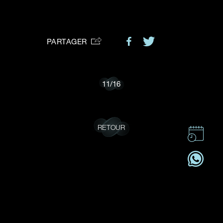
VOTRE DEMANDE
vous:
PARTAGER
Je souhaite recevoir des mises à jour de Dehres.
11
/
16
RETOUR
CONTACT
CSR
OFFRES D'EMPLOI
S'ABONNER