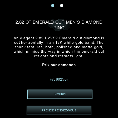
E-mail
Date
Civilité
PRÉNOM*
NOM DE
FAMILLE*
2.82 CT EMERALD CUT MEN’S DIAMOND
RING
:
Date
Heure
Heure
:
(GMT+8)
(GMT+8)
An elegant 2.82 I VVS2 Emerald cut diamond is
set horizontally in an 18K white gold band. The
shank features, both, polished and matte gold,
Zone
Produit(s) Demandé(s)
which mimics the way in which the emerald cut
reflects and refracts light.
Produits Demandés
Prix sur demande
J'aimerais voir Rxxxxxx
TEL
*
J'aimerais aussi voir
(#369256)
INQUIRY
ADRESSE E-MAIL
*
PRENEZ RENDEZ-VOUS
Type de rendez-