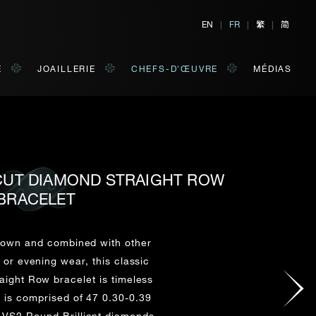
繁
简
EN
|
FR
|
|
E
JOAILLERIE
CHEFS-D'ŒUVRE
MÉDIAS
 CUT DIAMOND STRAIGHT ROW
TER
E
BRACELET
 de votre choix.
s own and combined with other
y or evening wear, this classic
NOM DE FAMILLE*
aight Row bracelet is timeless
It is comprised of 47 0.30-0.39
-VS2 Round Brilliant diamonds,