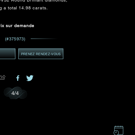
ADRESSE E-MAIL
*
 a total 14.98 carats.
 et
ents
rix sur demande
GMT+8)
MT+8)
(#375973)
Y
PRENEZ RENDEZ-VOUS
.
4
/
4