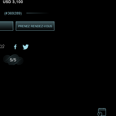
USD
3,100
ADRESSE E-MAIL
*
 et
(#369289)
ents
Y
PRENEZ RENDEZ-VOUS
GMT+8)
MT+8)
.
5
/
5