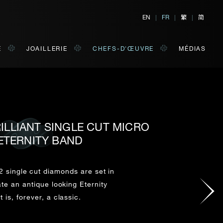
繁
简
EN
|
FR
|
|
E
JOAILLERIE
CHEFS-D'ŒUVRE
MÉDIAS
RILLIANT SINGLE CUT MICRO
TER
E
ETERNITY BAND
 de votre choix.
 single cut diamonds are set in
ate an antique looking Eternity
NOM DE FAMILLE*
 is, forever, a classic.