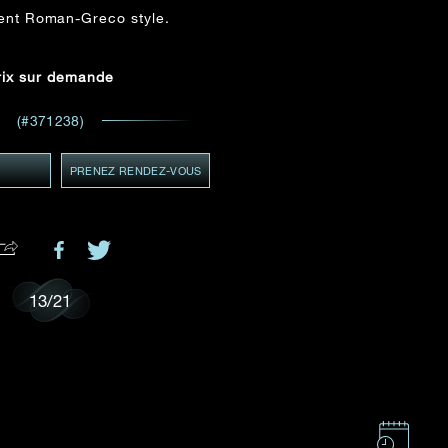
ADRESSE E-MAIL
*
ient Roman-Greco style.
 et
ents
rix sur demande
(#371238)
GMT+8)
MT+8)
Y
PRENEZ RENDEZ-VOUS
.
13
/
21