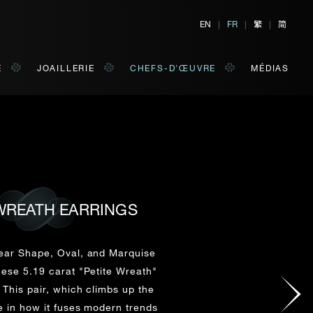
繁
简
EN
|
FR
|
|
E
JOAILLERIE
CHEFS-D'ŒUVRE
MÉDIAS
TER
E
 WREATH EARRINGS
 de votre choix.
ar Shape, Oval, and Marquise
NOM DE FAMILLE*
ese 5.19 carat "Petite Wreath"
. This pair, which climbs up the
e in how it fuses modern trends