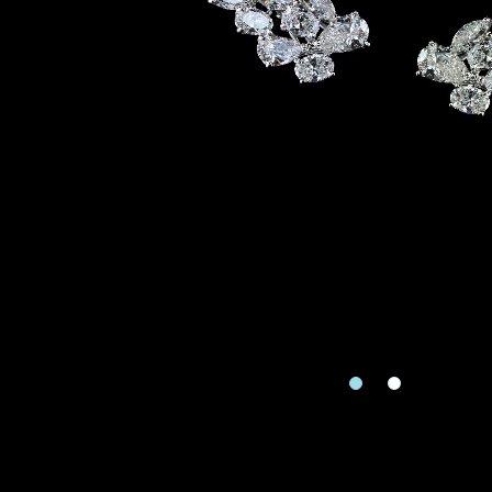
Zone
Je souhaite rece
Re
piè
Téléphone
Date
Date
Produit
Produits Dema
Type de rendez