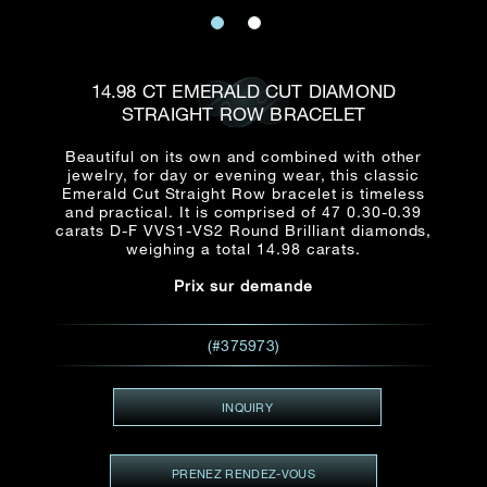
E-mail
Date
Civilité
PRÉNOM*
NOM DE
FAMILLE*
14.98 CT EMERALD CUT DIAMOND
STRAIGHT ROW BRACELET
:
Date
Heure
Heure
:
(GMT+8)
(GMT+8)
Beautiful on its own and combined with other
jewelry, for day or evening wear, this classic
Emerald Cut Straight Row bracelet is timeless
Zone
Produit(s) Demandé(s)
and practical. It is comprised of 47 0.30-0.39
carats D-F VVS1-VS2 Round Brilliant diamonds,
Produits Demandés
weighing a total 14.98 carats.
J'aimerais voir Rxxxxxx
Prix sur demande
TEL
*
J'aimerais aussi voir
(#375973)
ADRESSE E-MAIL
*
INQUIRY
PRENEZ RENDEZ-VOUS
Type de rendez-