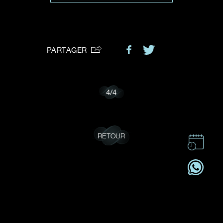
VOTRE DEMANDE
vous:
PARTAGER
Je souhaite recevoir des mises à jour de Dehres.
4
/
4
RETOUR
CONTACT
CSR
OFFRES D'EMPLOI
S'ABONNER