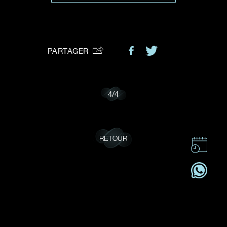
VOTRE DEMANDE
vous:
PARTAGER
Je souhaite recevoir des mises à jour de Dehres.
4
/
4
RETOUR
CONTACT
CSR
OFFRES D'EMPLOI
S'ABONNER