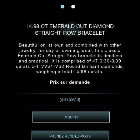
E-mail
Date
Civilité
PRÉNOM*
NOM DE
FAMILLE*
14.98 CT EMERALD CUT DIAMOND
STRAIGHT ROW BRACELET
:
Date
Heure
Heure
:
(GMT+8)
(GMT+8)
Beautiful on its own and combined with other
jewelry, for day or evening wear, this classic
Emerald Cut Straight Row bracelet is timeless
Zone
Produit(s) Demandé(s)
and practical. It is comprised of 47 0.30-0.39
carats D-F VVS1-VS2 Round Brilliant diamonds,
Produits Demandés
weighing a total 14.98 carats.
J'aimerais voir Rxxxxxx
Prix sur demande
TEL
*
J'aimerais aussi voir
(#375973)
ADRESSE E-MAIL
*
INQUIRY
PRENEZ RENDEZ-VOUS
Type de rendez-