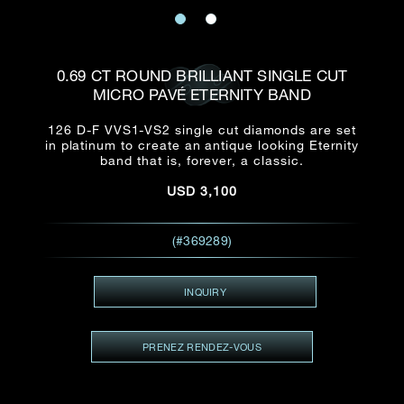
E-mail
Date
Civilité
PRÉNOM*
NOM DE
FAMILLE*
0.69 CT ROUND BRILLIANT SINGLE CUT
MICRO PAVÉ ETERNITY BAND
:
Date
Heure
Heure
:
(GMT+8)
(GMT+8)
126 D-F VVS1-VS2 single cut diamonds are set
in platinum to create an antique looking Eternity
band that is, forever, a classic.
Zone
Produit(s) Demandé(s)
USD
3,100
Produits Demandés
J'aimerais voir Rxxxxxx
(#369289)
TEL
*
J'aimerais aussi voir
INQUIRY
ADRESSE E-MAIL
*
PRENEZ RENDEZ-VOUS
Type de rendez-