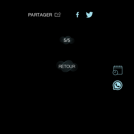
VOTRE DEMANDE
vous:
PARTAGER
Je souhaite recevoir des mises à jour de Dehres.
5
/
5
RETOUR
CONTACT
CSR
OFFRES D'EMPLOI
S'ABONNER