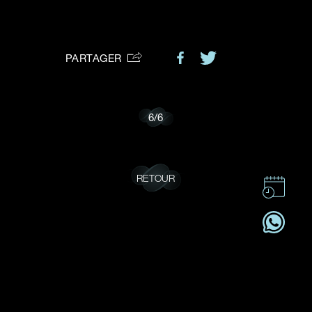
VOTRE DEMANDE
vous:
PARTAGER
Je souhaite recevoir des mises à jour de Dehres.
6
/
6
RETOUR
CONTACT
CSR
OFFRES D'EMPLOI
S'ABONNER