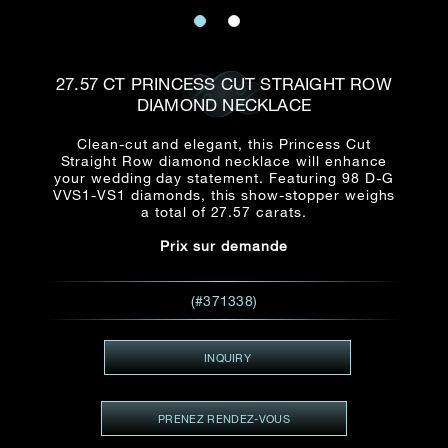
E-mail
Date
Civilité
PRÉNOM*
NOM DE
FAMILLE*
27.57 CT PRINCESS CUT STRAIGHT ROW
DIAMOND NECKLACE
:
Date
Heure
Heure
:
(GMT+8)
(GMT+8)
Clean-cut and elegant, this Princess Cut
Straight Row diamond necklace will enhance
your wedding day statement. Featuring 98 D-G
Zone
Produit(s) Demandé(s)
VVS1-VS1 diamonds, this show-stopper weighs
a total of 27.57 carats.
Produits Demandés
Prix sur demande
J'aimerais voir Rxxxxxx
TEL
*
J'aimerais aussi voir
(#371338)
INQUIRY
ADRESSE E-MAIL
*
PRENEZ RENDEZ-VOUS
Type de rendez-