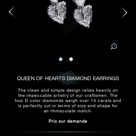
E-mail
Date
Civilité
PRÉNOM*
NOM DE
FAMILLE*
:
Date
Heure
Heure
:
(GMT+8)
(GMT+8)
Zone
Produit(s) Demandé(s)
Produits Demandés
J'aimerais voir Rxxxxxx
QUEEN OF HEARTS DIAMOND EARRINGS
TEL
*
J'aimerais aussi voir
The clean and simple design relies heavily on
the impeccable artistry of our craftsmen. The
four D color diamonds weigh over 14 carats and
is perfectly cut in terms of size and shape for
ADRESSE E-MAIL
*
an immaculate match.
Prix sur demande
Type de rendez-