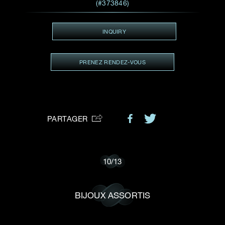
VOTRE DEMANDE
(#373846)
vous:
INQUIRY
PRENEZ RENDEZ-VOUS
Je souhaite recevoir des mises à jour de Dehres.
PARTAGER
10
/
13
BIJOUX ASSORTIS