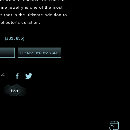
ADRESSE E-MAIL
*
fine jewelry is one of the most
 et
s that is the ultimate addition to
ents
ollector's curation.
GMT+8)
MT+8)
(#335635)
Y
PRENEZ RENDEZ-VOUS
.
5
/
5