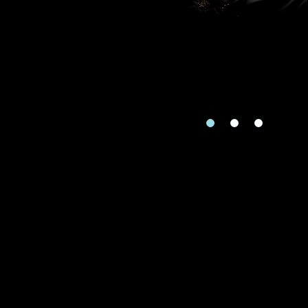
Zone
Je souhaite rece
Re
piè
Téléphone
Date
Date
Produit
Produits Dema
Type de rendez