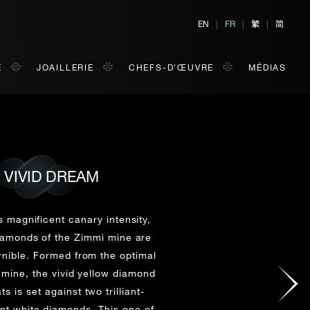
繁
简
EN
|
FR
|
|
E
JOAILLERIE
CHEFS-D'ŒUVRE
MÉDIAS
 VIVID DREAM
TER
E
 de votre choix.
ts magnificent canary intensity,
iamonds of the Zimmi mine are
rnible. Formed from the optimal
NOM DE FAMILLE*
 mine, the vivid yellow diamond
s is set against two trilliant-
nt white diamonds. This one-of-