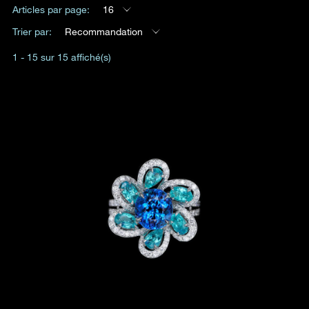
Articles par page:
16
Date
Trier par:
Recommandation
1 - 15 sur 15 affiché(s)
Heure
:
(GMT+8)
Produit(s) Demandé(s)