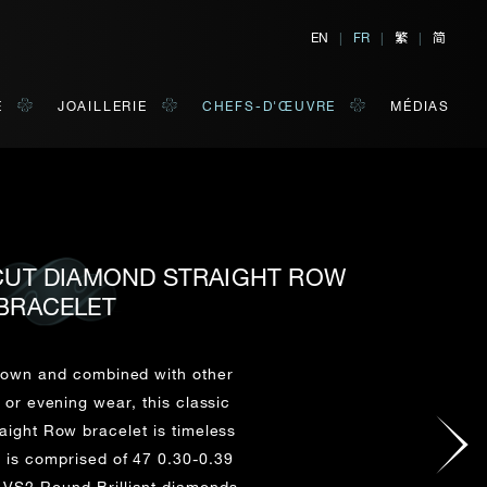
繁
简
EN
|
FR
|
|
E
JOAILLERIE
CHEFS-D'ŒUVRE
MÉDIAS
 CUT DIAMOND STRAIGHT ROW
TER
E
BRACELET
 de votre choix.
s own and combined with other
y or evening wear, this classic
NOM DE FAMILLE*
aight Row bracelet is timeless
It is comprised of 47 0.30-0.39
-VS2 Round Brilliant diamonds,