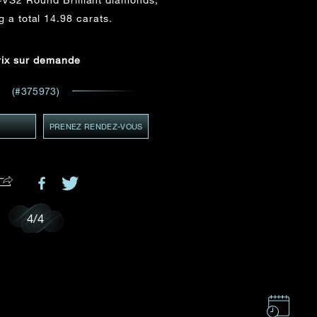
ADRESSE E-MAIL
*
 a total 14.98 carats.
 et
ents
rix sur demande
GMT+8)
MT+8)
(#375973)
Y
PRENEZ RENDEZ-VOUS
.
4
/
4