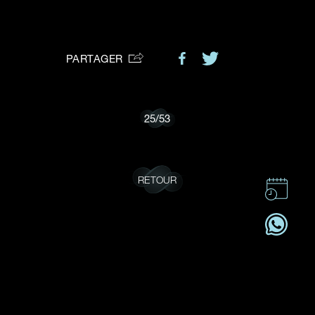
VOTRE DEMANDE
vous:
PARTAGER
Je souhaite recevoir des mises à jour de Dehres.
25
/
53
RETOUR
CONTACT
CSR
OFFRES D'EMPLOI
S'ABONNER