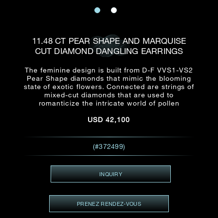
E-mail
Date
Civilité
PRÉNOM*
NOM DE
FAMILLE*
11.48 CT PEAR SHAPE AND MARQUISE
CUT DIAMOND DANGLING EARRINGS
:
Date
Heure
Heure
:
(GMT+8)
(GMT+8)
The feminine design is built from D-F VVS1-VS2
Pear Shape diamonds that mimic the blooming
state of exotic flowers. Connected are strings of
Zone
Produit(s) Demandé(s)
mixed-cut diamonds that are used to
romanticize the intricate world of pollen
Produits Demandés
USD
42,100
J'aimerais voir Rxxxxxx
TEL
*
J'aimerais aussi voir
(#372499)
INQUIRY
ADRESSE E-MAIL
*
PRENEZ RENDEZ-VOUS
Type de rendez-