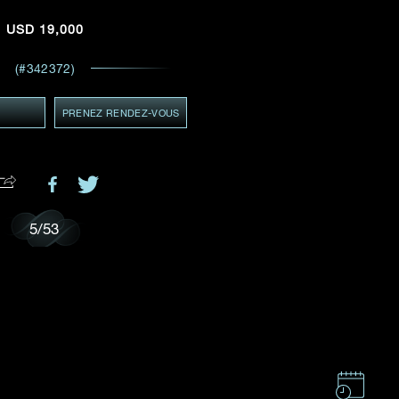
ADRESSE E-MAIL
*
USD
19,000
 et
ents
(#342372)
GMT+8)
Y
MT+8)
PRENEZ RENDEZ-VOUS
.
5
/
53