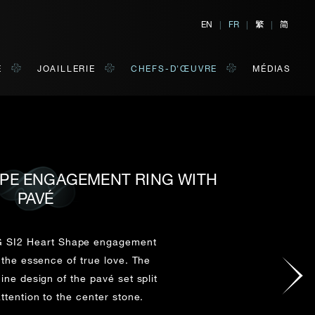
繁
简
EN
|
FR
|
|
E
JOAILLERIE
CHEFS-D'ŒUVRE
MÉDIAS
APE ENGAGEMENT RING WITH
TER
E
PAVÉ
 de votre choix.
 G SI2 Heart Shape engagement
 the essence of true love. The
NOM DE FAMILLE*
ne design of the pavé set split
tention to the center stone.