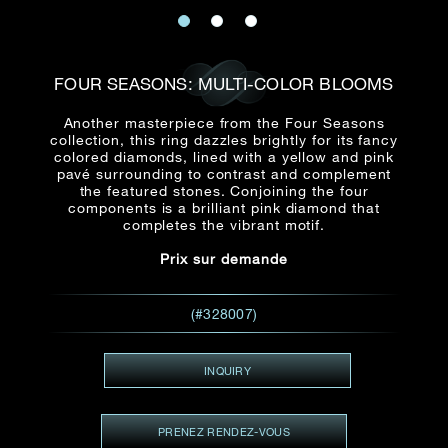
E-mail
Date
Civilité
PRÉNOM*
NOM DE
FAMILLE*
FOUR SEASONS: MULTI-COLOR BLOOMS
:
Date
Heure
Heure
Another masterpiece from the Four Seasons
:
(GMT+8)
collection, this ring dazzles brightly for its fancy
(GMT+8)
colored diamonds, lined with a yellow and pink
pavé surrounding to contrast and complement
Zone
the featured stones. Conjoining the four
Produit(s) Demandé(s)
components is a brilliant pink diamond that
Produits Demandés
completes the vibrant motif.
J'aimerais voir Rxxxxxx
Prix sur demande
TEL
*
J'aimerais aussi voir
(#328007)
ADRESSE E-MAIL
*
INQUIRY
PRENEZ RENDEZ-VOUS
Type de rendez-