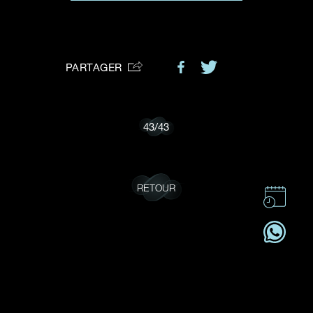
VOTRE DEMANDE
vous:
PARTAGER
Je souhaite recevoir des mises à jour de Dehres.
43
/
43
RETOUR
CONTACT
CSR
OFFRES D'EMPLOI
S'ABONNER