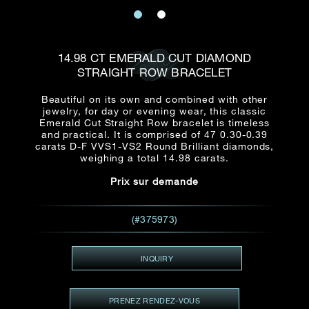
E-mail
Date
Civilité
PRÉNOM*
NOM DE
FAMILLE*
14.98 CT EMERALD CUT DIAMOND
STRAIGHT ROW BRACELET
:
Date
Heure
Heure
:
(GMT+8)
(GMT+8)
Beautiful on its own and combined with other
jewelry, for day or evening wear, this classic
Emerald Cut Straight Row bracelet is timeless
Zone
Produit(s) Demandé(s)
and practical. It is comprised of 47 0.30-0.39
carats D-F VVS1-VS2 Round Brilliant diamonds,
Produits Demandés
weighing a total 14.98 carats.
J'aimerais voir Rxxxxxx
Prix sur demande
TEL
*
J'aimerais aussi voir
(#375973)
ADRESSE E-MAIL
*
INQUIRY
PRENEZ RENDEZ-VOUS
Type de rendez-