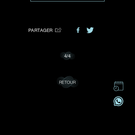
VOTRE DEMANDE
vous:
PARTAGER
Je souhaite recevoir des mises à jour de Dehres.
4
/
4
RETOUR
CONTACT
CSR
OFFRES D'EMPLOI
S'ABONNER