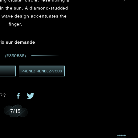
ADRESSE E-MAIL
*
 in the sun. A diamond-studded
 et
e wave design accentuates the
ents
finger.
GMT+8)
MT+8)
rix sur demande
(#360536)
.
Y
PRENEZ RENDEZ-VOUS
7
/
15