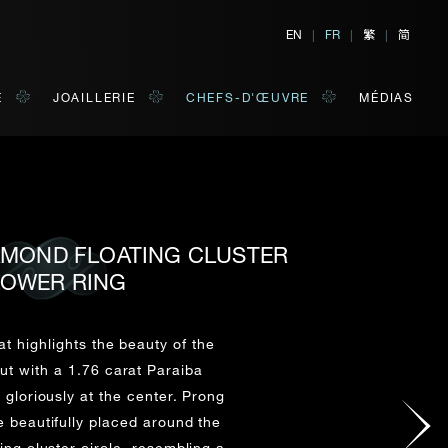
繁
简
EN
|
FR
|
|
E
JOAILLERIE
CHEFS-D'ŒUVRE
MÉDIAS
IAMOND FLOATING CLUSTER
TER
E
LOWER RING
 de votre choix.
at highlights the beauty of the
ut with a 1.76 carat Paraiba
NOM DE FAMILLE*
g gloriously at the center. Prong
 beautifully placed around the
ting cluster circle, resembling a