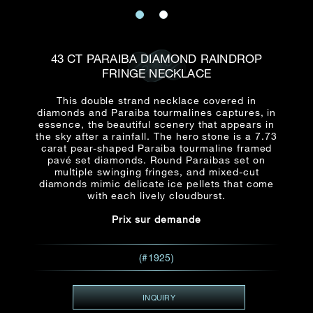
E-mail
Date
Civilité
PRÉNOM*
NOM DE
FAMILLE*
43 CT PARAIBA DIAMOND RAINDROP
FRINGE NECKLACE
:
Date
Heure
Heure
:
(GMT+8)
(GMT+8)
This double strand necklace covered in
diamonds and Paraiba tourmalines captures, in
essence, the beautiful scenery that appears in
Zone
Produit(s) Demandé(s)
the sky after a rainfall. The hero stone is a 7.73
carat pear-shaped Paraiba tourmaline framed
Produits Demandés
pavé set diamonds. Round Paraibas set on
multiple swinging fringes, and mixed-cut
J'aimerais voir Rxxxxxx
diamonds mimic delicate ice pellets that come
TEL
*
with each lively cloudburst.
J'aimerais aussi voir
Prix sur demande
ADRESSE E-MAIL
*
(#1925)
INQUIRY
Type de rendez-