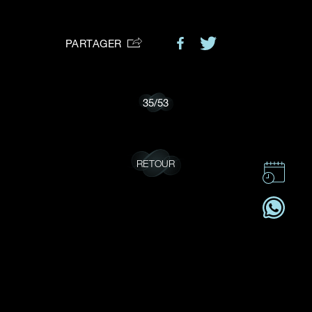
VOTRE DEMANDE
vous:
PARTAGER
Je souhaite recevoir des mises à jour de Dehres.
35
/
53
RETOUR
CONTACT
CSR
OFFRES D'EMPLOI
S'ABONNER