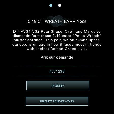
E-mail
Date
Civilité
PRÉNOM*
NOM DE
FAMILLE*
5.19 CT WREATH EARRINGS
:
Date
Heure
Heure
D-F VVS1-VS2 Pear Shape, Oval, and Marquise
:
(GMT+8)
diamonds form these 5.19 carat "Petite Wreath"
(GMT+8)
cluster earrings. This pair, which climbs up the
earlobe, is unique in how it fuses modern trends
Zone
with ancient Roman-Greco style.
Produit(s) Demandé(s)
Produits Demandés
Prix sur demande
J'aimerais voir Rxxxxxx
TEL
*
(#371238)
J'aimerais aussi voir
INQUIRY
ADRESSE E-MAIL
*
PRENEZ RENDEZ-VOUS
Type de rendez-