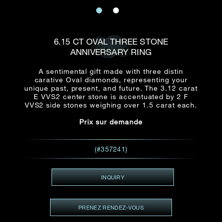
E-mail
Date
Civilité
PRÉNOM*
NOM DE
FAMILLE*
6.15 CT OVAL THREE STONE
ANNIVERSARY RING
:
Date
Heure
Heure
:
(GMT+8)
(GMT+8)
A sentimental gift made with three distin
carative Oval diamonds, representing your
unique past, present, and future. The 3.12 carat
Zone
Produit(s) Demandé(s)
E VVS2 center stone is accentuated by 2 F
VVS2 side stones weighing over 1.5 carat each.
Produits Demandés
Prix sur demande
J'aimerais voir Rxxxxxx
TEL
*
J'aimerais aussi voir
(#357241)
INQUIRY
ADRESSE E-MAIL
*
PRENEZ RENDEZ-VOUS
Type de rendez-