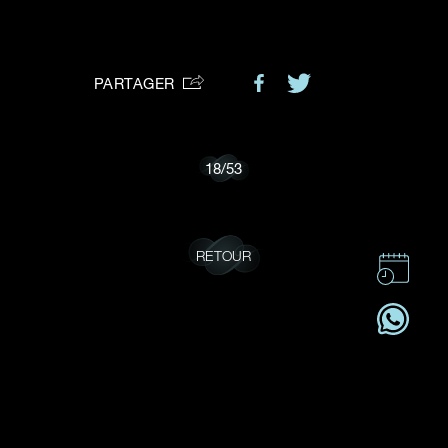
VOTRE DEMANDE
vous:
PARTAGER
Je souhaite recevoir des mises à jour de Dehres.
18
/
53
RETOUR
CONTACT
CSR
OFFRES D'EMPLOI
S'ABONNER