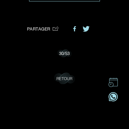
VOTRE DEMANDE
vous:
PARTAGER
Je souhaite recevoir des mises à jour de Dehres.
30
/
53
RETOUR
CONTACT
CSR
OFFRES D'EMPLOI
S'ABONNER