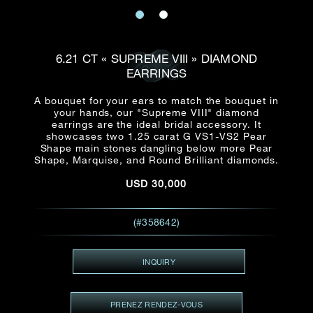
E-mail
Date
Civilité
PRÉNOM*
NOM DE
FAMILLE*
6.21 CT « SUPREME VIII » DIAMOND
EARRINGS
:
Date
Heure
Heure
:
(GMT+8)
(GMT+8)
A bouquet for your ears to match the bouquet in
your hands, our "Supreme VIII" diamond
earrings are the ideal bridal accessory. It
Zone
Produit(s) Demandé(s)
showcases two 1.25 carat G VS1-VS2 Pear
Shape main stones dangling below more Pear
Produits Demandés
Shape, Marquise, and Round Brilliant diamonds.
J'aimerais voir Rxxxxxx
USD
30,000
TEL
*
J'aimerais aussi voir
(#358642)
ADRESSE E-MAIL
*
INQUIRY
PRENEZ RENDEZ-VOUS
Type de rendez-