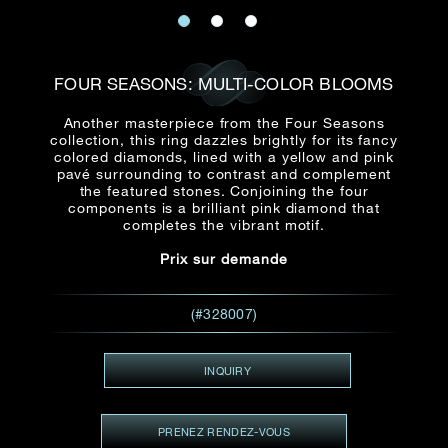
E-mail
Date
Civilité
PRÉNOM*
NOM DE
FAMILLE*
FOUR SEASONS: MULTI-COLOR BLOOMS
:
Date
Heure
Heure
Another masterpiece from the Four Seasons
:
(GMT+8)
collection, this ring dazzles brightly for its fancy
(GMT+8)
colored diamonds, lined with a yellow and pink
pavé surrounding to contrast and complement
Zone
the featured stones. Conjoining the four
Produit(s) Demandé(s)
components is a brilliant pink diamond that
Produits Demandés
completes the vibrant motif.
J'aimerais voir Rxxxxxx
Prix sur demande
TEL
*
J'aimerais aussi voir
(#328007)
ADRESSE E-MAIL
*
INQUIRY
PRENEZ RENDEZ-VOUS
Type de rendez-