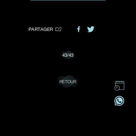
VOTRE DEMANDE
vous:
PARTAGER
Je souhaite recevoir des mises à jour de Dehres.
43
/
43
RETOUR
CONTACT
CSR
OFFRES D'EMPLOI
S'ABONNER