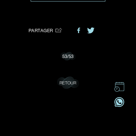
VOTRE DEMANDE
vous:
PARTAGER
Je souhaite recevoir des mises à jour de Dehres.
53
/
53
RETOUR
CONTACT
CSR
OFFRES D'EMPLOI
S'ABONNER