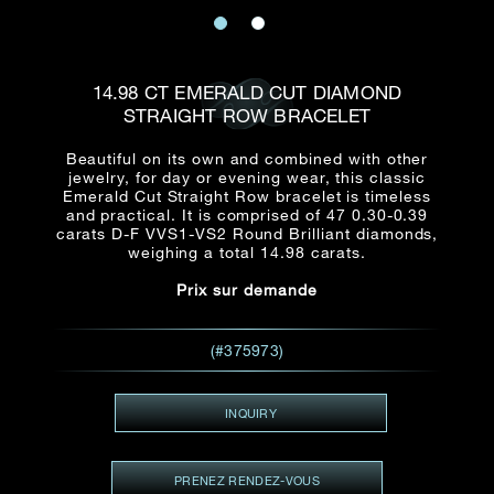
E-mail
Date
Civilité
PRÉNOM*
NOM DE
FAMILLE*
14.98 CT EMERALD CUT DIAMOND
STRAIGHT ROW BRACELET
:
Date
Heure
Heure
:
(GMT+8)
(GMT+8)
Beautiful on its own and combined with other
jewelry, for day or evening wear, this classic
Emerald Cut Straight Row bracelet is timeless
Zone
Produit(s) Demandé(s)
and practical. It is comprised of 47 0.30-0.39
carats D-F VVS1-VS2 Round Brilliant diamonds,
Produits Demandés
weighing a total 14.98 carats.
J'aimerais voir Rxxxxxx
Prix sur demande
TEL
*
J'aimerais aussi voir
(#375973)
ADRESSE E-MAIL
*
INQUIRY
PRENEZ RENDEZ-VOUS
Type de rendez-