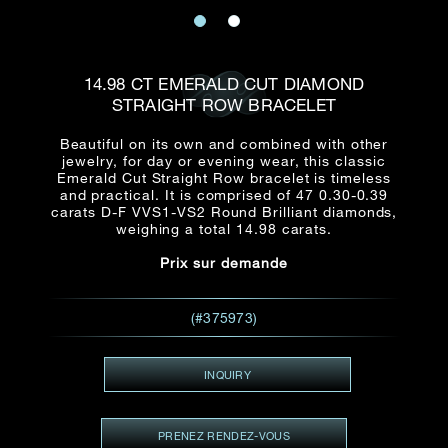
E-mail
Date
Civilité
PRÉNOM*
NOM DE
FAMILLE*
14.98 CT EMERALD CUT DIAMOND
STRAIGHT ROW BRACELET
:
Date
Heure
Heure
:
(GMT+8)
(GMT+8)
Beautiful on its own and combined with other
jewelry, for day or evening wear, this classic
Emerald Cut Straight Row bracelet is timeless
Zone
Produit(s) Demandé(s)
and practical. It is comprised of 47 0.30-0.39
carats D-F VVS1-VS2 Round Brilliant diamonds,
Produits Demandés
weighing a total 14.98 carats.
J'aimerais voir Rxxxxxx
Prix sur demande
TEL
*
J'aimerais aussi voir
(#375973)
ADRESSE E-MAIL
*
INQUIRY
PRENEZ RENDEZ-VOUS
Type de rendez-