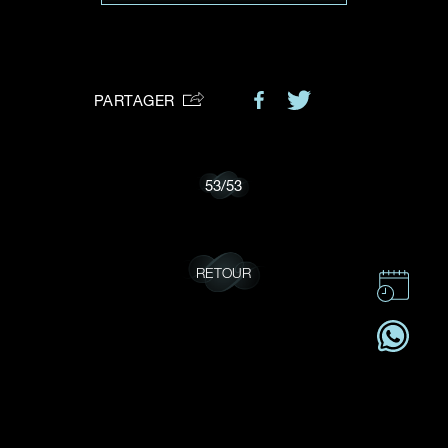
VOTRE DEMANDE
vous:
PARTAGER
Je souhaite recevoir des mises à jour de Dehres.
53
/
53
RETOUR
CONTACT
CSR
OFFRES D'EMPLOI
S'ABONNER