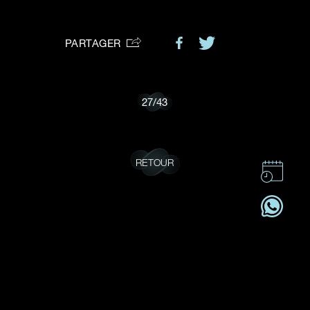
VOTRE DEMANDE
vous:
PARTAGER
Je souhaite recevoir des mises à jour de Dehres.
27
/
43
RETOUR
CONTACT
CSR
OFFRES D'EMPLOI
S'ABONNER