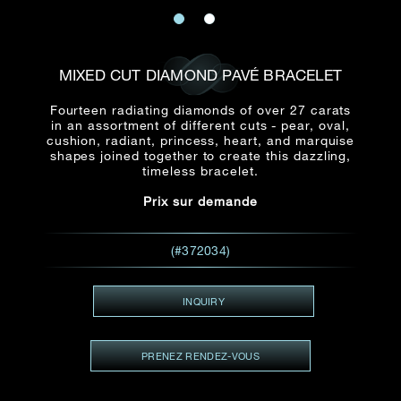
E-mail
Date
Civilité
PRÉNOM*
NOM DE
FAMILLE*
MIXED CUT DIAMOND PAVÉ BRACELET
:
Date
Heure
Heure
Fourteen radiating diamonds of over 27 carats
:
(GMT+8)
in an assortment of different cuts - pear, oval,
(GMT+8)
cushion, radiant, princess, heart, and marquise
shapes joined together to create this dazzling,
Zone
timeless bracelet.
Produit(s) Demandé(s)
Produits Demandés
Prix sur demande
J'aimerais voir Rxxxxxx
TEL
*
(#372034)
J'aimerais aussi voir
INQUIRY
ADRESSE E-MAIL
*
PRENEZ RENDEZ-VOUS
Type de rendez-