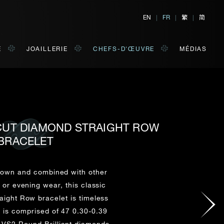
繁
简
EN
|
FR
|
|
E
JOAILLERIE
CHEFS-D'ŒUVRE
MÉDIAS
 CUT DIAMOND STRAIGHT ROW
TER
E
BRACELET
 de votre choix.
s own and combined with other
y or evening wear, this classic
NOM DE FAMILLE*
aight Row bracelet is timeless
It is comprised of 47 0.30-0.39
-VS2 Round Brilliant diamonds,