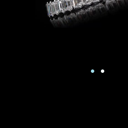
Zone
Je souhaite rece
Re
piè
Téléphone
Date
Date
Produit
Produits Dema
Type de rendez