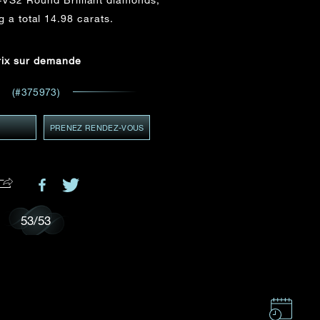
ADRESSE E-MAIL
*
 a total 14.98 carats.
 et
ents
rix sur demande
GMT+8)
MT+8)
(#375973)
Y
PRENEZ RENDEZ-VOUS
.
53
/
53