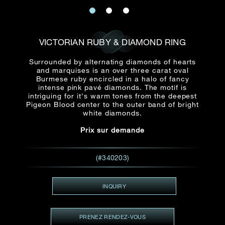
E-mail
Date
Civilité
PRÉNOM*
NOM DE
FAMILLE*
VICTORIAN RUBY & DIAMOND RING
:
Date
Heure
Heure
Surrounded by alternating diamonds of hearts
:
(GMT+8)
and marquises is an over three carat oval
(GMT+8)
Burmese ruby encircled in a halo of fancy
intense pink pavé diamonds. The motif is
Zone
intriguing for it's warm tones from the deepest
Produit(s) Demandé(s)
Pigeon Blood center to the outer band of bright
Produits Demandés
white diamonds.
J'aimerais voir Rxxxxxx
Prix sur demande
TEL
*
J'aimerais aussi voir
(#340203)
ADRESSE E-MAIL
*
INQUIRY
PRENEZ RENDEZ-VOUS
Type de rendez-