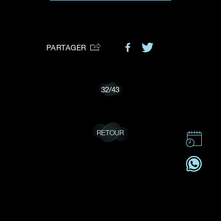
VOTRE DEMANDE
vous:
PARTAGER
Je souhaite recevoir des mises à jour de Dehres.
32
/
43
RETOUR
CONTACT
CSR
OFFRES D'EMPLOI
S'ABONNER